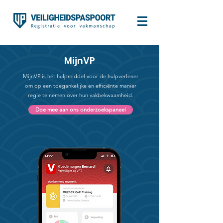
MijnVP
MijnVP is hét hulpmiddel voor de hulpverlener
om op een toegankelijke en efficiënte manier
regie te nemen over hun vakbekwaamheid.
Doe mee aan ons onderzoekspaneel